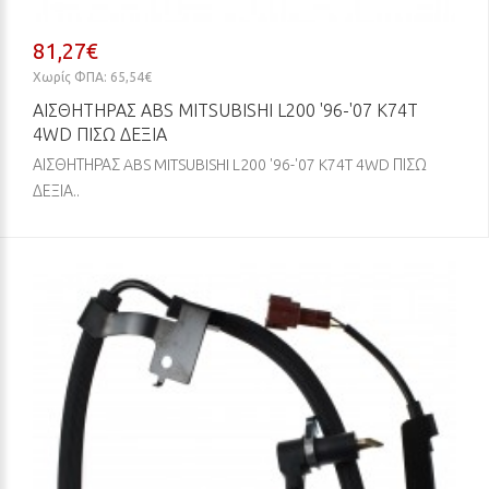
81,27€
Χωρίς ΦΠΑ: 65,54€
ΑΙΣΘΗΤΗΡΑΣ ABS MITSUBISHI L200 '96-'07 K74T
4WD ΠΙΣΩ ΔΕΞΙΑ
ΑΙΣΘΗΤΗΡΑΣ ABS MITSUBISHI L200 '96-'07 K74T 4WD ΠΙΣΩ
ΔΕΞΙΑ..