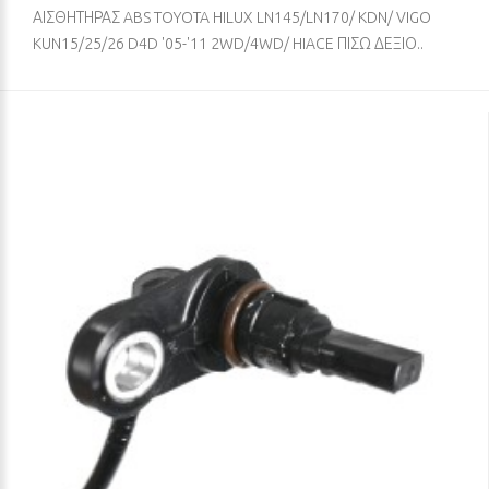
ΑΙΣΘΗΤΗΡΑΣ ABS TOYOTA HILUX LN145/LN170/ KDN/ VIGO
KUN15/25/26 D4D '05-'11 2WD/4WD/ HIACE ΠΙΣΩ ΔΕΞΙΟ..