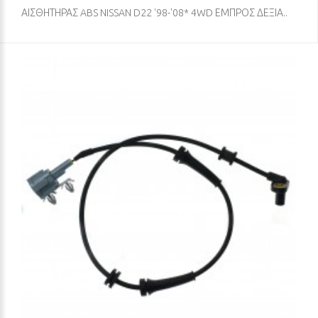
ΑΙΣΘΗΤΗΡΑΣ ABS NISSAN D22 '98-'08* 4WD ΕΜΠΡΟΣ ΔΕΞΙΑ..