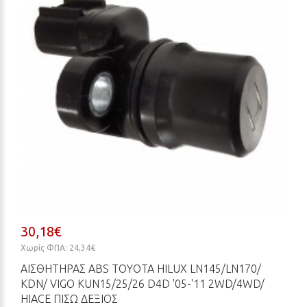
30,18€
Χωρίς ΦΠΑ: 24,34€
ΑΙΣΘΗΤΗΡΑΣ ABS TOYOTA HILUX LN145/LN170/
KDN/ VIGO KUN15/25/26 D4D '05-'11 2WD/4WD/
HIACE ΠΙΣΩ ΔΕΞΙΟΣ