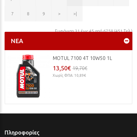
7
8
9
>
>|
Εμφάνιση 31 έως 45 από 6758 (451 Σελ.)
ΝΈΑ
MOTUL 7100 4T 10W50 1L
13,50€
19,70€
Χωρίς ΦΠΑ: 10,89€
Πληροφορίες