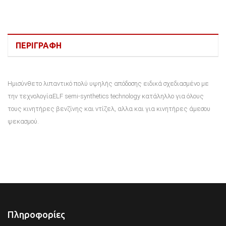
ΠΕΡΙΓΡΑΦΉ
Ημισύνθετο λιπαντικό πολύ υψηλής απόδοσης ειδικά σχεδιασμένο με
την τεχνολογίαELF semi-synthetics technology κατάληλλο για όλους
τους κινητήρες βενζίνης και ντίζελ, αλλα και για κινητήρες άμεσου
ψεκασμού.
Πληροφορίες