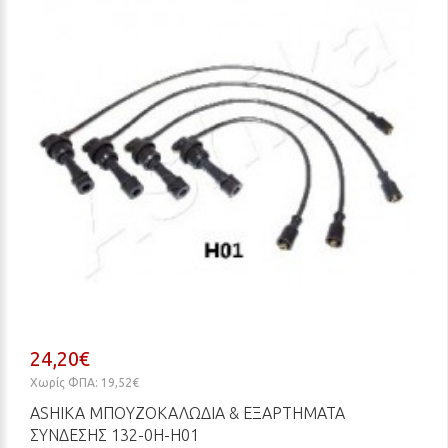
24,20€
Χωρίς ΦΠΑ: 19,52€
ASHIKA ΜΠΟΥΖΟΚΑΛΏΔΙΑ & ΕΞΑΡΤΉΜΑΤΑ
ΣΎΝΔΕΣΗΣ 132-0H-H01