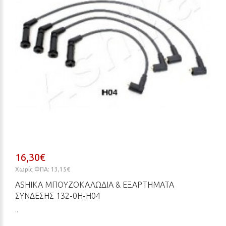
16,30€
Χωρίς ΦΠΑ: 13,15€
ASHIKA ΜΠΟΥΖΟΚΑΛΏΔΙΑ & ΕΞΑΡΤΉΜΑΤΑ
ΣΎΝΔΕΣΗΣ 132-0H-H04
..