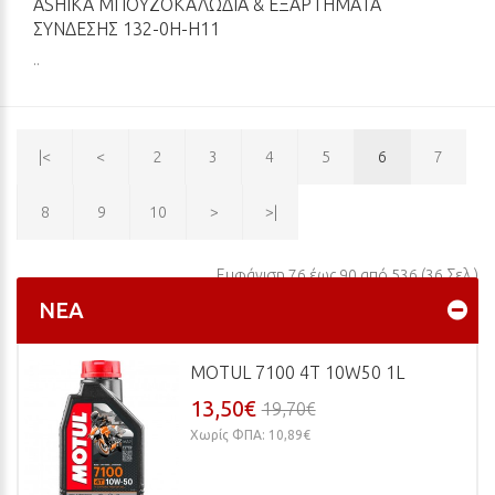
ASHIKA ΜΠΟΥΖΟΚΑΛΏΔΙΑ & ΕΞΑΡΤΉΜΑΤΑ
ΣΎΝΔΕΣΗΣ 132-0H-H11
..
|<
<
2
3
4
5
6
7
8
9
10
>
>|
Εμφάνιση 76 έως 90 από 536 (36 Σελ.)
ΝΈΑ
MOTUL 7100 4T 10W50 1L
13,50€
19,70€
Χωρίς ΦΠΑ: 10,89€