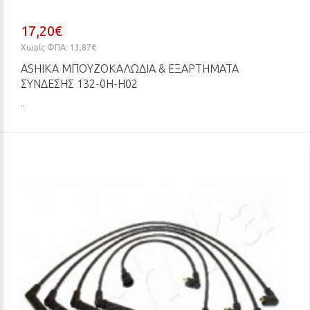
17,20€
Χωρίς ΦΠΑ: 13,87€
ASHIKA ΜΠΟΥΖΟΚΑΛΏΔΙΑ & ΕΞΑΡΤΉΜΑΤΑ
ΣΎΝΔΕΣΗΣ 132-0H-H02
..