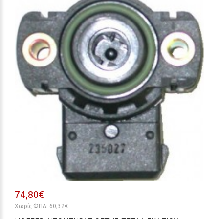
74,80€
Χωρίς ΦΠΑ: 60,32€