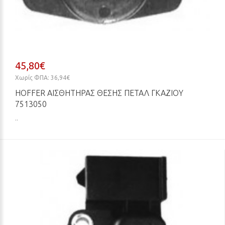
45,80€
Χωρίς ΦΠΑ: 36,94€
HOFFER ΑΙΣΘΗΤΉΡΑΣ ΘΈΣΗΣ ΠΕΤΑΛ ΓΚΑΖΙΟΎ
7513050
..