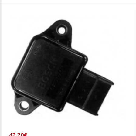
42,20€