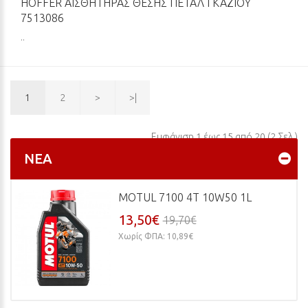
HOFFER ΑΙΣΘΗΤΉΡΑΣ ΘΈΣΗΣ ΠΕΤΑΛ ΓΚΑΖΙΟΎ
7513086
..
1
2
>
>|
Εμφάνιση 1 έως 15 από 20 (2 Σελ.)
ΝΈΑ
MOTUL 7100 4T 10W50 1L
13,50€
19,70€
Χωρίς ΦΠΑ: 10,89€