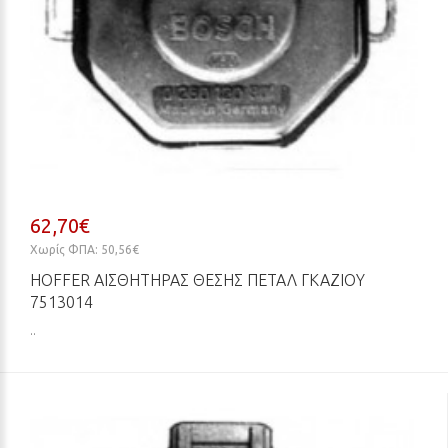
62,70€
Χωρίς ΦΠΑ: 50,56€
HOFFER ΑΙΣΘΗΤΉΡΑΣ ΘΈΣΗΣ ΠΕΤΑΛ ΓΚΑΖΙΟΎ
7513014
..