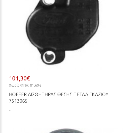
101,30€
Χωρίς ΦΠΑ: 81,69€
HOFFER ΑΙΣΘΗΤΉΡΑΣ ΘΈΣΗΣ ΠΕΤΑΛ ΓΚΑΖΙΟΎ
7513065
..