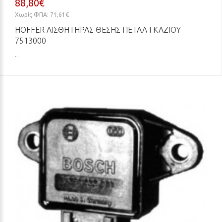
88,80€
Χωρίς ΦΠΑ: 71,61€
HOFFER ΑΙΣΘΗΤΉΡΑΣ ΘΈΣΗΣ ΠΕΤΑΛ ΓΚΑΖΙΟΎ
7513000
..