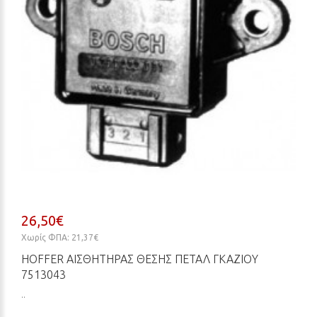
26,50€
Χωρίς ΦΠΑ: 21,37€
HOFFER ΑΙΣΘΗΤΉΡΑΣ ΘΈΣΗΣ ΠΕΤΑΛ ΓΚΑΖΙΟΎ
7513043
..