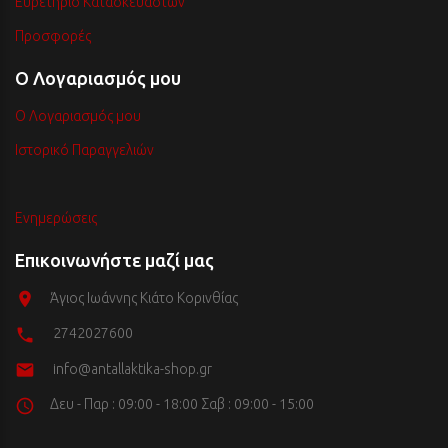
Ευρετήριο Κατασκευαστών
Προσφορές
Ο Λογαριασμός μου
Ο Λογαριασμός μου
Ιστορικό Παραγγελιών
Ενημερώσεις
Επικοινωνήστε μαζί μας
Άγιος Ιωάννης Κιάτο Κορινθίας
2742027600
info@antallaktika-shop.gr
Δευ - Παρ : 09:00 - 18:00 Σαβ : 09:00 - 15:00