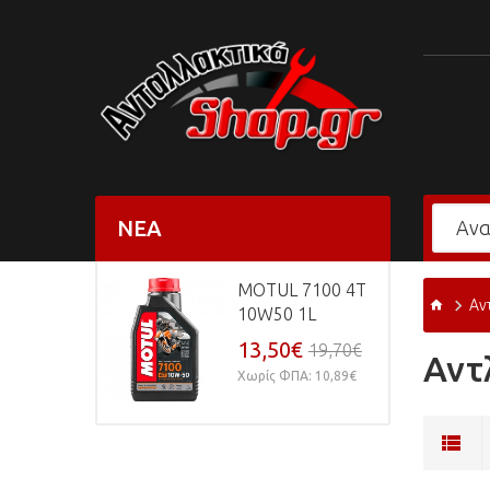
ΝΈΑ
MOTUL 7100 4T
Αν
10W50 1L
13,50€
19,70€
Αντ
Χωρίς ΦΠΑ: 10,89€