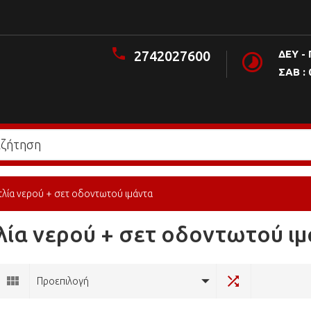
2742027600
ΔΕΥ - 
ΣΑΒ : 
τλία νερού + σετ οδοντωτού ιμάντα
λία νερού + σετ οδοντωτού ι
Προεπιλογή