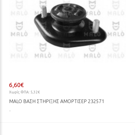
6,60€
Χωρίς ΦΠΑ: 5,32€
MALO ΒΆΣΗ ΣΤΉΡΙΞΗΣ ΑΜΟΡΤΙΣΈΡ 232571
..