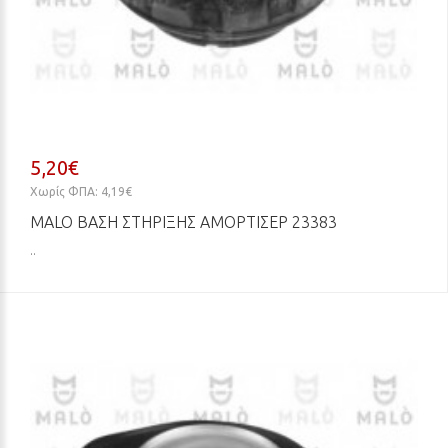
5,20€
Χωρίς ΦΠΑ: 4,19€
MALO ΒΆΣΗ ΣΤΉΡΙΞΗΣ ΑΜΟΡΤΙΣΈΡ 23383
..