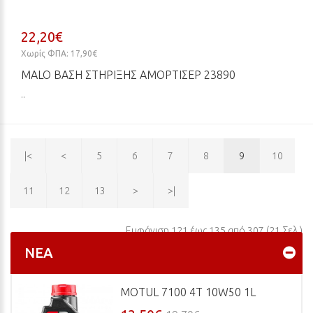
22,20€
Χωρίς ΦΠΑ: 17,90€
MALO ΒΆΣΗ ΣΤΉΡΙΞΗΣ ΑΜΟΡΤΙΣΈΡ 23890
..
|<
<
5
6
7
8
9
10
11
12
13
>
>|
Εμφάνιση 121 έως 135 από 307 (21 Σελ.)
ΝΈΑ
MOTUL 7100 4T 10W50 1L