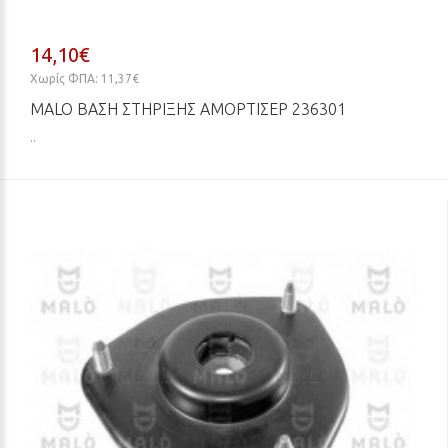
14,10€
Χωρίς ΦΠΑ: 11,37€
MALO ΒΆΣΗ ΣΤΉΡΙΞΗΣ ΑΜΟΡΤΙΣΈΡ 236301
..