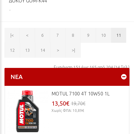
ΔΟΚΟΎ GOM-K44
..
|<
<
6
7
8
9
10
11
12
13
14
>
>|
Εμφάνιση 151 έως 165 από 204 (14 Σελ.)
ΝΈΑ
MOTUL 7100 4T 10W50 1L
13,50€
19,70€
Χωρίς ΦΠΑ: 10,89€