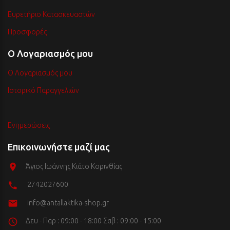
Ευρετήριο Κατασκευαστών
Προσφορές
Ο Λογαριασμός μου
Ο Λογαριασμός μου
Ιστορικό Παραγγελιών
Ενημερώσεις
Επικοινωνήστε μαζί μας
Άγιος Ιωάννης Κιάτο Κορινθίας
2742027600
info@antallaktika-shop.gr
Δευ - Παρ : 09:00 - 18:00 Σαβ : 09:00 - 15:00