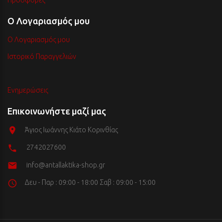
Προσφορές
Ο Λογαριασμός μου
Ο Λογαριασμός μου
Ιστορικό Παραγγελιών
Ενημερώσεις
Επικοινωνήστε μαζί μας
Άγιος Ιωάννης Κιάτο Κορινθίας
2742027600
info@antallaktika-shop.gr
Δευ - Παρ : 09:00 - 18:00 Σαβ : 09:00 - 15:00