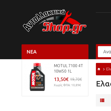
ΝΈΑ
MOTUL 7100 4T
Ελ
10W50 1L
13,50€
19,70€
Ελα
Χωρίς ΦΠΑ: 10,89€