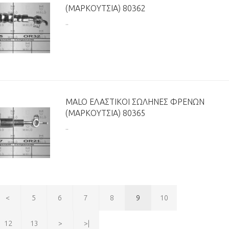
(ΜΑΡΚΟΎΤΣΙΑ) 80362
..
MALO ΕΛΑΣΤΙΚΟΊ ΣΩΛΉΝΕΣ ΦΡΈΝΩΝ
(ΜΑΡΚΟΎΤΣΙΑ) 80365
..
<
5
6
7
8
9
10
12
13
>
>|